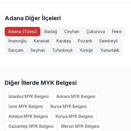
(Seviye 3), Forklift Operatörü, Sapancı (İşaretçi), Köprülü
yeterliliklerde ek şartlar (diploma, iş deneyimi vb.)
Vinç Operatörü, Makine Bakımcı (Seviye 3). Tüm
aranabilir. Kozan, Adana bölgesinden başvurmak
sınavlarımız MYK onaylı ve TÜRKAK akreditasyonludur.
isteyenler +90 232 489 22 27 numarasından detaylı bilgi
Adana Diğer İlçeleri
alabilir.
Adana (Tümü)
Aladağ
Ceyhan
Çukurova
Feke
İmamoğlu
Karaisalı
Karataş
Pozantı
Saimbeyli
Sarıçam
Seyhan
Tufanbeyli
Yüreğir
Yumurtalık
Diğer İllerde MYK Belgesi
İstanbul MYK Belgesi
Ankara MYK Belgesi
İzmir MYK Belgesi
Bursa MYK Belgesi
Antalya MYK Belgesi
Konya MYK Belgesi
Gaziantep MYK Belgesi
Mersin MYK Belgesi