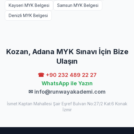
Kayseri MYK Belgesi
Samsun MYK Belgesi
Denizli MYK Belgesi
Kozan, Adana MYK Sınavı İçin Bize
Ulaşın
☎ +90 232 489 22 27
WhatsApp ile Yazın
✉
info@runwayakademi.com
İsmet Kaptan Mahallesi Şair Eşref Bulvarı No:27/2 Kat:6 Konak
İzmir