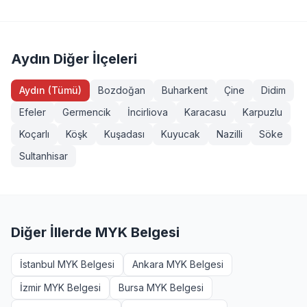
Servis Aracı Şoförü (Seviye 3), Endüstriyel Taşımacı
sahibi veya eğitim almış herkes girebilir. Bazı
(Seviye 3), Forklift Operatörü, Sapancı (İşaretçi), Köprülü
yeterliliklerde ek şartlar (diploma, iş deneyimi vb.)
Vinç Operatörü, Makine Bakımcı (Seviye 3). Tüm
aranabilir. Yenipazar, Aydın bölgesinden başvurmak
sınavlarımız MYK onaylı ve TÜRKAK akreditasyonludur.
isteyenler +90 232 489 22 27 numarasından detaylı bilgi
Aydın Diğer İlçeleri
alabilir.
Aydın (Tümü)
Bozdoğan
Buharkent
Çine
Didim
Efeler
Germencik
İncirliova
Karacasu
Karpuzlu
Koçarlı
Köşk
Kuşadası
Kuyucak
Nazilli
Söke
Sultanhisar
Diğer İllerde MYK Belgesi
İstanbul MYK Belgesi
Ankara MYK Belgesi
İzmir MYK Belgesi
Bursa MYK Belgesi