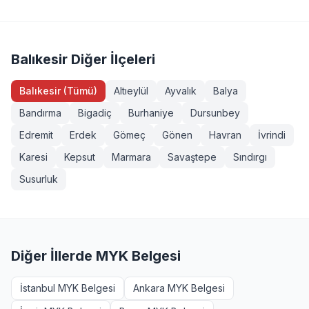
Servis Aracı Şoförü (Seviye 3), Endüstriyel Taşımacı
sahibi veya eğitim almış herkes girebilir. Bazı
(Seviye 3), Forklift Operatörü, Sapancı (İşaretçi), Köprülü
yeterliliklerde ek şartlar (diploma, iş deneyimi vb.)
Vinç Operatörü, Makine Bakımcı (Seviye 3). Tüm
aranabilir. Manyas, Balıkesir bölgesinden başvurmak
sınavlarımız MYK onaylı ve TÜRKAK akreditasyonludur.
isteyenler +90 232 489 22 27 numarasından detaylı bilgi
Balıkesir Diğer İlçeleri
alabilir.
Balıkesir (Tümü)
Altıeylül
Ayvalık
Balya
Bandırma
Bigadiç
Burhaniye
Dursunbey
Edremit
Erdek
Gömeç
Gönen
Havran
İvrindi
Karesi
Kepsut
Marmara
Savaştepe
Sındırgı
Susurluk
Diğer İllerde MYK Belgesi
İstanbul MYK Belgesi
Ankara MYK Belgesi