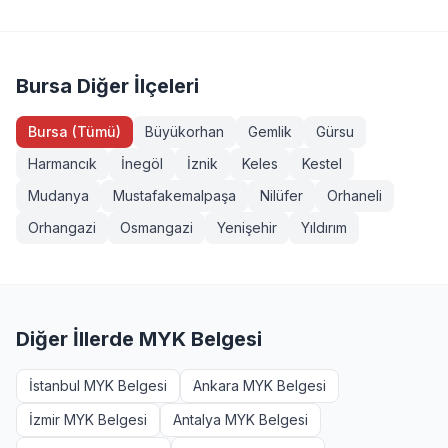
Servis Aracı Şoförü (Seviye 3), Endüstriyel Taşımacı
sahibi veya eğitim almış herkes girebilir. Bazı
(Seviye 3), Forklift Operatörü, Sapancı (İşaretçi), Köprülü
yeterliliklerde ek şartlar (diploma, iş deneyimi vb.)
Vinç Operatörü, Makine Bakımcı (Seviye 3). Tüm
aranabilir. Karacabey, Bursa bölgesinden başvurmak
sınavlarımız MYK onaylı ve TÜRKAK akreditasyonludur.
isteyenler +90 232 489 22 27 numarasından detaylı bilgi
Bursa Diğer İlçeleri
alabilir.
Bursa (Tümü)
Büyükorhan
Gemlik
Gürsu
Harmancık
İnegöl
İznik
Keles
Kestel
Mudanya
Mustafakemalpaşa
Nilüfer
Orhaneli
Orhangazi
Osmangazi
Yenişehir
Yıldırım
Diğer İllerde MYK Belgesi
İstanbul MYK Belgesi
Ankara MYK Belgesi
İzmir MYK Belgesi
Antalya MYK Belgesi