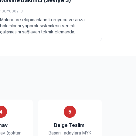
Makine Bakımcı (Seviye 3)
10UY0002-3
Makine ve ekipmanların koruyucu ve arıza
bakımlarını yaparak sistemlerin verimli
çalışmasını sağlayan teknik elemandır.
4
5
nav
Belge Teslimi
nav (çoktan
Başarılı adaylara MYK