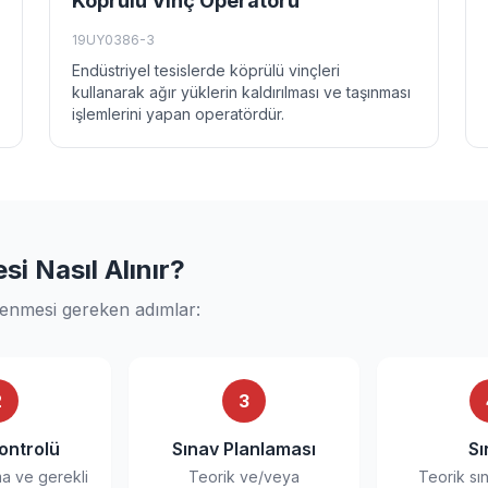
Köprülü Vinç Operatörü
19UY0386-3
Endüstriyel tesislerde köprülü vinçleri
kullanarak ağır yüklerin kaldırılması ve taşınması
işlemlerini yapan operatördür.
i Nasıl Alınır?
lenmesi gereken adımlar:
2
3
ontrolü
Sınav Planlaması
Sı
ma ve gerekli
Teorik ve/veya
Teorik sı