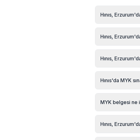
Hınıs, Erzurum'da
Hınıs, Erzurum böl
formu veya telefon 
Hınıs, Erzurum'd
sonrası teorik ve 
2026 yılı güncel Hı
+90 232 489 22 27
Hınıs, Erzurum'd
Evet, MYK Sınav Mer
Türkiye'nin her yeri
Hınıs'da MYK sı
yapılabilirken, per
MYK Sınav Merkezi 
adresinde bulunmak
MYK belgesi ne i
seçeneğini kullanara
MYK Mesleki Yeterlil
olduğunu kanıtlayan
Hınıs, Erzurum'd
çalışabilmek için zor
MYK Sınav Merkezi 