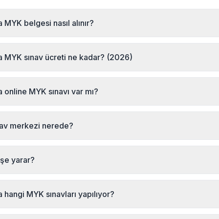
 MYK belgesi nasıl alınır?
gesinde MYK belgesi almak için MYK Sınav Merkezi'ne başvurabilirsin
(+90 232 489 22 27) ile iletişime geçerek sınav kaydınızı yaptırabilir
a MYK sınav ücreti ne kadar? (2026)
performans sınavına girmeniz gerekmektedir.
nıs, Erzurum MYK sınav ücretleri için MYK Sınav Merkezi ile iletişime g
a online MYK sınavı var mı?
kezi Türkiye'de ilk online resmi MYK sınavı yapan kuruluştur. Hınıs,
nden online olarak MYK mesleki yeterlilik sınavına girebilirsiniz. Teo
nav merkezi nerede?
formans sınavı sınav merkezinde gerçekleştirilir.
sınav merkezi İsmet Kaptan Mahallesi Şair Eşref Bulvarı No:27/2 Kat
tadır. Hınıs, Erzurum bölgesindeki adaylar hem merkeze gelerek he
şe yarar?
k sınavlarına katılabilir. Detaylı bilgi: +90 232 489 22 27
ik Belgesi, bireylerin belirli bir meslekte ulusal standartlara uygun y
 resmi bir belgedir. Bazı mesleklerde (emlak danışmanlığı, güzellik 
a hangi MYK sınavları yapılıyor?
unludur. Belge 5 yıl geçerlidir ve uluslararası tanınırlığa sahiptir.
olarak Hınıs, Erzurum bölgesinde şu yeterliliklerde MYK sınavı düze