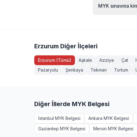
Emlak Danışmanı (Se
MYK sınavına kiml
(Seviye 3), Servis 
(İşaretçi), Köprül
MYK sınavına 18 yaş
akreditasyonludur.
yeterliliklerde ek 
isteyenler +90 232 
Erzurum Diğer İlçeleri
Erzurum (Tümü)
Aşkale
Aziziye
Çat
Pazaryolu
Şenkaya
Tekman
Tortum
Diğer İllerde MYK Belgesi
İstanbul MYK Belgesi
Ankara MYK Belgesi
Gaziantep MYK Belgesi
Mersin MYK Belgesi