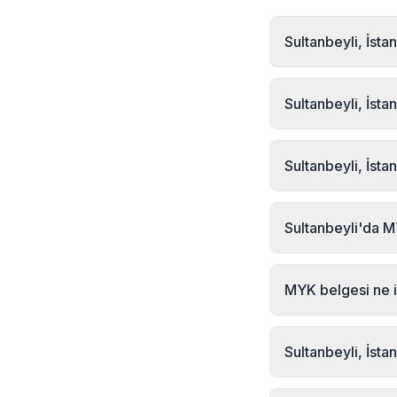
Sultanbeyli, İsta
Sultanbeyli, İstanb
başvuru formu veya 
Sultanbeyli, İst
Başvuru sonrası te
2026 yılı güncel Sul
Telefon: +90 232 
Sultanbeyli, İsta
Evet, MYK Sınav Mer
dahil Türkiye'nin he
Sultanbeyli'da 
online yapılabilirke
MYK Sınav Merkezi 
adresinde bulunmak
MYK belgesi ne i
sınav seçeneğini kul
MYK Mesleki Yeterlil
olduğunu kanıtlayan
Sultanbeyli, İsta
çalışabilmek için zor
MYK Sınav Merkezi o