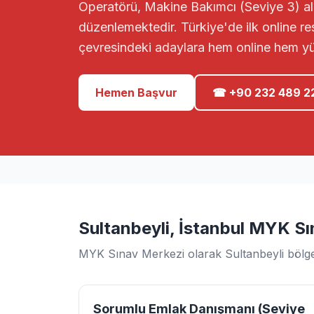
Operatörü, Makine Bakımcı (Seviye 3) ala
düzenlemektedir. Türkiye'de ilk online r
çevresindeki adaylara hem online hem y
Hemen Başvur
☎ +90 232 489 2
Sultanbeyli, İstanbul MYK Sı
MYK Sınav Merkezi olarak Sultanbeyli bölges
Sorumlu Emlak Danışmanı (Seviye