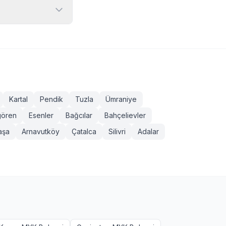
 5), Motosikletli
ift Operatörü,
z MYK onaylı ve
 girebilir. Bazı
lgesinden başvurmak
Kartal
Pendik
Tuzla
Ümraniye
ören
Esenler
Bağcılar
Bahçelievler
aşa
Arnavutköy
Çatalca
Silivri
Adalar