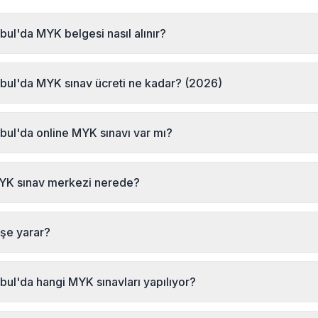
nbul'da MYK belgesi nasıl alınır?
ul bölgesinde MYK belgesi almak için MYK Sınav Merkezi'ne başvurabi
telefon (+90 232 489 22 27) ile iletişime geçerek sınav kaydınızı yapt
anbul'da MYK sınav ücreti ne kadar? (2026)
orik ve performans sınavına girmeniz gerekmektedir.
tanbeyli, İstanbul MYK sınav ücretleri için MYK Sınav Merkezi ile ileti
489 22 27
nbul'da online MYK sınavı var mı?
kezi Türkiye'de ilk online resmi MYK sınavı yapan kuruluştur. Sultan
r yerinden online olarak MYK mesleki yeterlilik sınavına girebilirsiniz
MYK sınav merkezi nerede?
n, performans sınavı sınav merkezinde gerçekleştirilir.
sınav merkezi İsmet Kaptan Mahallesi Şair Eşref Bulvarı No:27/2 Kat
tadır. Sultanbeyli, İstanbul bölgesindeki adaylar hem merkeze gel
şe yarar?
lanarak sınavlarına katılabilir. Detaylı bilgi: +90 232 489 22 27
ik Belgesi, bireylerin belirli bir meslekte ulusal standartlara uygun y
 resmi bir belgedir. Bazı mesleklerde (emlak danışmanlığı, güzellik 
nbul'da hangi MYK sınavları yapılıyor?
unludur. Belge 5 yıl geçerlidir ve uluslararası tanınırlığa sahiptir.
larak Sultanbeyli, İstanbul bölgesinde şu yeterliliklerde MYK sınav