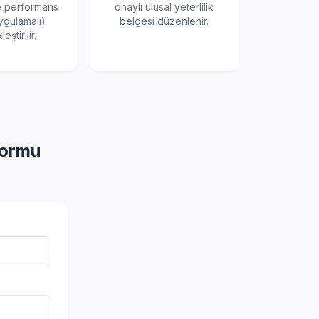
e performans
onaylı ulusal yeterlilik
ygulamalı)
belgesi düzenlenir.
eştirilir.
Formu