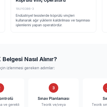
Köprülü Vinç Operatörü
19UY0386-3
Endüstriyel tesislerde köprülü vinçleri
kullanarak ağır yüklerin kaldırılması ve taşınması
işlemlerini yapan operatördür.
Belgesi Nasıl Alınır?
çin izlenmesi gereken adımlar:
2
3
ontrolü
Sınav Planlaması
Sı
ma ve gerekli
Teorik ve/veya
Teorik sı