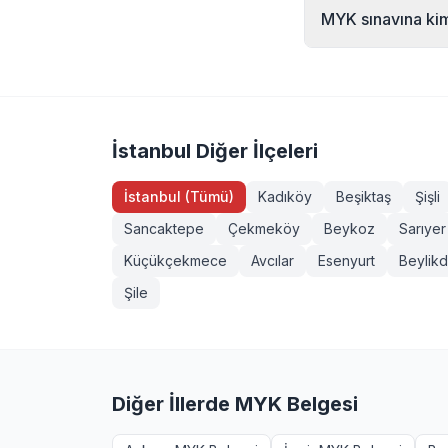
Sorumlu Emlak Danış
MYK sınavına kiml
Kurye (Seviye 3), S
Sapancı (İşaretçi),
MYK sınavına 18 yaş
TÜRKAK akreditasy
yeterliliklerde ek ş
isteyenler +90 232 
İstanbul Diğer İlçeleri
İstanbul (Tümü)
Kadıköy
Beşiktaş
Şişli
Sancaktepe
Çekmeköy
Beykoz
Sarıyer
Küçükçekmece
Avcılar
Esenyurt
Beylik
Şile
Diğer İllerde MYK Belgesi