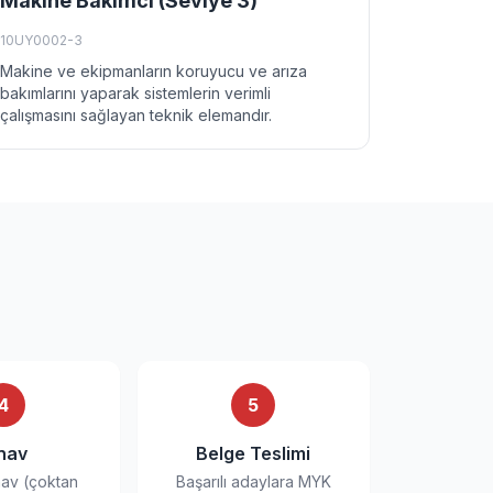
Makine Bakımcı (Seviye 3)
10UY0002-3
Makine ve ekipmanların koruyucu ve arıza
bakımlarını yaparak sistemlerin verimli
çalışmasını sağlayan teknik elemandır.
4
5
nav
Belge Teslimi
nav (çoktan
Başarılı adaylara MYK