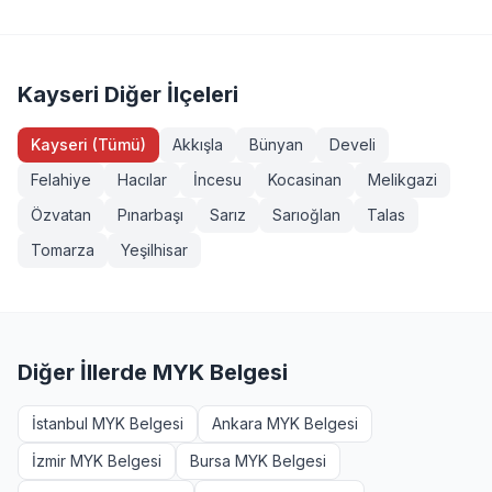
Servis Aracı Şoförü (Seviye 3), Endüstriyel Taşımacı
sahibi veya eğitim almış herkes girebilir. Bazı
(Seviye 3), Forklift Operatörü, Sapancı (İşaretçi), Köprülü
yeterliliklerde ek şartlar (diploma, iş deneyimi vb.)
Vinç Operatörü, Makine Bakımcı (Seviye 3). Tüm
aranabilir. Yahyalı, Kayseri bölgesinden başvurmak
sınavlarımız MYK onaylı ve TÜRKAK akreditasyonludur.
isteyenler +90 232 489 22 27 numarasından detaylı bilgi
Kayseri Diğer İlçeleri
alabilir.
Kayseri (Tümü)
Akkışla
Bünyan
Develi
Felahiye
Hacılar
İncesu
Kocasinan
Melikgazi
Özvatan
Pınarbaşı
Sarız
Sarıoğlan
Talas
Tomarza
Yeşilhisar
Diğer İllerde MYK Belgesi
İstanbul MYK Belgesi
Ankara MYK Belgesi
İzmir MYK Belgesi
Bursa MYK Belgesi