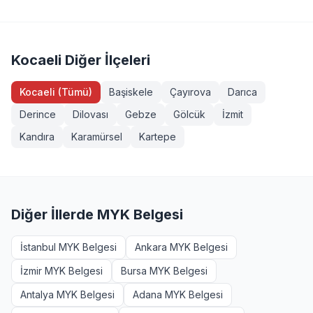
Servis Aracı Şoförü (Seviye 3), Endüstriyel Taşımacı
sahibi veya eğitim almış herkes girebilir. Bazı
(Seviye 3), Forklift Operatörü, Sapancı (İşaretçi), Köprülü
yeterliliklerde ek şartlar (diploma, iş deneyimi vb.)
Vinç Operatörü, Makine Bakımcı (Seviye 3). Tüm
aranabilir. Körfez, Kocaeli bölgesinden başvurmak
sınavlarımız MYK onaylı ve TÜRKAK akreditasyonludur.
isteyenler +90 232 489 22 27 numarasından detaylı bilgi
Kocaeli Diğer İlçeleri
alabilir.
Kocaeli (Tümü)
Başiskele
Çayırova
Darıca
Derince
Dilovası
Gebze
Gölcük
İzmit
Kandıra
Karamürsel
Kartepe
Diğer İllerde MYK Belgesi
İstanbul MYK Belgesi
Ankara MYK Belgesi
İzmir MYK Belgesi
Bursa MYK Belgesi
Antalya MYK Belgesi
Adana MYK Belgesi