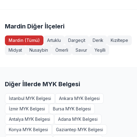
Servis Aracı Şoförü (Seviye 3), Endüstriyel Taşımacı
sahibi veya eğitim almış herkes girebilir. Bazı
(Seviye 3), Forklift Operatörü, Sapancı (İşaretçi), Köprülü
yeterliliklerde ek şartlar (diploma, iş deneyimi vb.)
Vinç Operatörü, Makine Bakımcı (Seviye 3). Tüm
aranabilir. Mazıdağı, Mardin bölgesinden başvurmak
sınavlarımız MYK onaylı ve TÜRKAK akreditasyonludur.
isteyenler +90 232 489 22 27 numarasından detaylı bilgi
Mardin Diğer İlçeleri
alabilir.
Mardin (Tümü)
Artuklu
Dargeçit
Derik
Kızıltepe
Midyat
Nusaybin
Ömerli
Savur
Yeşilli
Diğer İllerde MYK Belgesi
İstanbul MYK Belgesi
Ankara MYK Belgesi
İzmir MYK Belgesi
Bursa MYK Belgesi
Antalya MYK Belgesi
Adana MYK Belgesi
Konya MYK Belgesi
Gaziantep MYK Belgesi