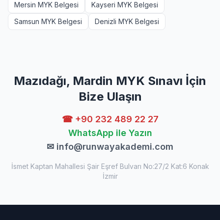
Mersin MYK Belgesi
Kayseri MYK Belgesi
Samsun MYK Belgesi
Denizli MYK Belgesi
Mazıdağı, Mardin MYK Sınavı İçin
Bize Ulaşın
☎ +90 232 489 22 27
WhatsApp ile Yazın
✉
info@runwayakademi.com
İsmet Kaptan Mahallesi Şair Eşref Bulvarı No:27/2 Kat:6 Konak
İzmir