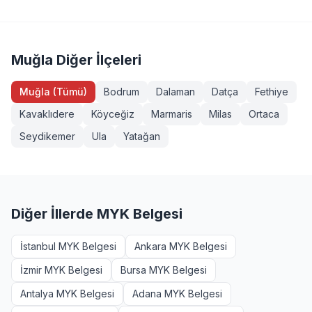
Servis Aracı Şoförü (Seviye 3), Endüstriyel Taşımacı
sahibi veya eğitim almış herkes girebilir. Bazı
(Seviye 3), Forklift Operatörü, Sapancı (İşaretçi), Köprülü
yeterliliklerde ek şartlar (diploma, iş deneyimi vb.)
Vinç Operatörü, Makine Bakımcı (Seviye 3). Tüm
aranabilir. Menteşe, Muğla bölgesinden başvurmak
sınavlarımız MYK onaylı ve TÜRKAK akreditasyonludur.
isteyenler +90 232 489 22 27 numarasından detaylı bilgi
Muğla Diğer İlçeleri
alabilir.
Muğla (Tümü)
Bodrum
Dalaman
Datça
Fethiye
Kavaklıdere
Köyceğiz
Marmaris
Milas
Ortaca
Seydikemer
Ula
Yatağan
Diğer İllerde MYK Belgesi
İstanbul MYK Belgesi
Ankara MYK Belgesi
İzmir MYK Belgesi
Bursa MYK Belgesi
Antalya MYK Belgesi
Adana MYK Belgesi