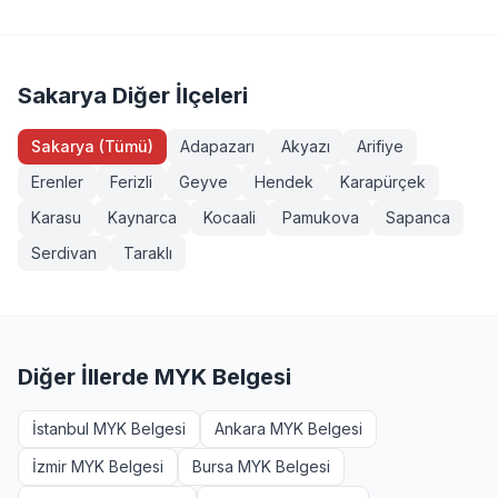
Servis Aracı Şoförü (Seviye 3), Endüstriyel Taşımacı
sahibi veya eğitim almış herkes girebilir. Bazı
(Seviye 3), Forklift Operatörü, Sapancı (İşaretçi), Köprülü
yeterliliklerde ek şartlar (diploma, iş deneyimi vb.)
Vinç Operatörü, Makine Bakımcı (Seviye 3). Tüm
aranabilir. Söğütlü, Sakarya bölgesinden başvurmak
sınavlarımız MYK onaylı ve TÜRKAK akreditasyonludur.
isteyenler +90 232 489 22 27 numarasından detaylı bilgi
Sakarya Diğer İlçeleri
alabilir.
Sakarya (Tümü)
Adapazarı
Akyazı
Arifiye
Erenler
Ferizli
Geyve
Hendek
Karapürçek
Karasu
Kaynarca
Kocaali
Pamukova
Sapanca
Serdivan
Taraklı
Diğer İllerde MYK Belgesi
İstanbul MYK Belgesi
Ankara MYK Belgesi
İzmir MYK Belgesi
Bursa MYK Belgesi