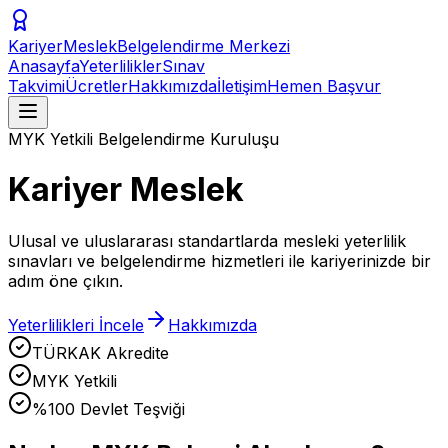
KariyerMeslek
Belgelendirme Merkezi
Anasayfa
Yeterlilikler
Sınav
Takvimi
Ücretler
Hakkımızda
İletişim
Hemen Başvur
MYK Yetkili Belgelendirme Kuruluşu
Kariyer Meslek
Ulusal ve uluslararası standartlarda mesleki yeterlilik
sınavları ve belgelendirme hizmetleri ile kariyerinizde bir
adım öne çıkın.
Yeterlilikleri İncele
Hakkımızda
TÜRKAK Akredite
MYK Yetkili
%100 Devlet Teşviği