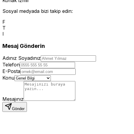
Konak İzmir
Sosyal medyada bizi takip edin:
F
T
I
Mesaj Gönderin
Adınız Soyadınız
Telefon
E-Posta
Konu
Mesajınız
Gönder