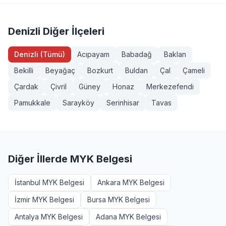
(Seviye 3), Forklift Operatörü, Sapancı (İşaretçi), Köprülü
yeterliliklerde ek şartlar (diploma, iş deneyimi vb.)
Vinç Operatörü, Makine Bakımcı (Seviye 3). Tüm
aranabilir. Kale, Denizli bölgesinden başvurmak isteyenler
sınavlarımız MYK onaylı ve TÜRKAK akreditasyonludur.
+90 232 489 22 27 numarasından detaylı bilgi alabilir.
Denizli Diğer İlçeleri
Denizli (Tümü)
Acıpayam
Babadağ
Baklan
Bekilli
Beyağaç
Bozkurt
Buldan
Çal
Çameli
Çardak
Çivril
Güney
Honaz
Merkezefendi
Pamukkale
Sarayköy
Serinhisar
Tavas
Diğer İllerde MYK Belgesi
İstanbul MYK Belgesi
Ankara MYK Belgesi
İzmir MYK Belgesi
Bursa MYK Belgesi
Antalya MYK Belgesi
Adana MYK Belgesi