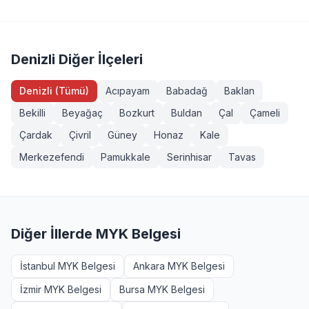
Servis Aracı Şoförü (Seviye 3), Endüstriyel Taşımacı
sahibi veya eğitim almış herkes girebilir. Bazı
(Seviye 3), Forklift Operatörü, Sapancı (İşaretçi), Köprülü
yeterliliklerde ek şartlar (diploma, iş deneyimi vb.)
Vinç Operatörü, Makine Bakımcı (Seviye 3). Tüm
aranabilir. Sarayköy, Denizli bölgesinden başvurmak
sınavlarımız MYK onaylı ve TÜRKAK akreditasyonludur.
isteyenler +90 232 489 22 27 numarasından detaylı bilgi
Denizli Diğer İlçeleri
alabilir.
Denizli (Tümü)
Acıpayam
Babadağ
Baklan
Bekilli
Beyağaç
Bozkurt
Buldan
Çal
Çameli
Çardak
Çivril
Güney
Honaz
Kale
Merkezefendi
Pamukkale
Serinhisar
Tavas
Diğer İllerde MYK Belgesi
İstanbul MYK Belgesi
Ankara MYK Belgesi
İzmir MYK Belgesi
Bursa MYK Belgesi