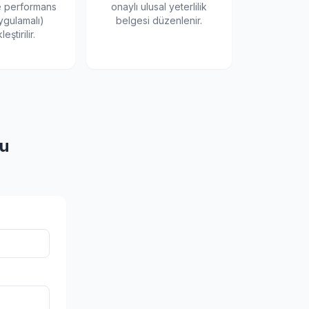
e performans
onaylı ulusal yeterlilik
ygulamalı)
belgesi düzenlenir.
eştirilir.
u