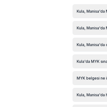
Kula, Manisa'da M
Kula, Manisa bölge
formu veya telefon 
Kula, Manisa'da 
sonrası teorik ve 
2026 yılı güncel Ku
232 489 22 27
Kula, Manisa'da 
Evet, MYK Sınav Mer
Türkiye'nin her yeri
Kula'da MYK sın
yapılabilirken, per
MYK Sınav Merkezi 
adresinde bulunmak
MYK belgesi ne i
seçeneğini kullanara
MYK Mesleki Yeterlil
olduğunu kanıtlayan
Kula, Manisa'da 
çalışabilmek için zor
MYK Sınav Merkezi 