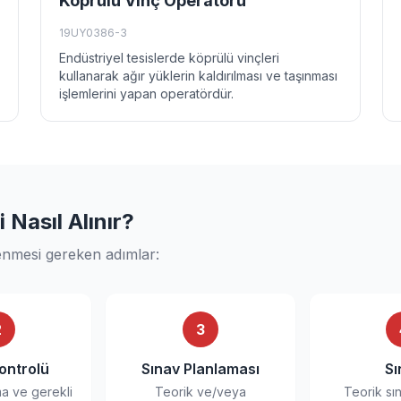
Köprülü Vinç Operatörü
19UY0386-3
Endüstriyel tesislerde köprülü vinçleri
kullanarak ağır yüklerin kaldırılması ve taşınması
işlemlerini yapan operatördür.
Nasıl Alınır?
enmesi gereken adımlar:
2
3
ontrolü
Sınav Planlaması
Sı
ma ve gerekli
Teorik ve/veya
Teorik sı