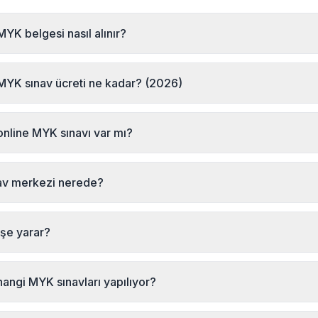
YK belgesi nasıl alınır?
sinde MYK belgesi almak için MYK Sınav Merkezi'ne başvurabilirsini
(+90 232 489 22 27) ile iletişime geçerek sınav kaydınızı yaptırabilir
MYK sınav ücreti ne kadar? (2026)
performans sınavına girmeniz gerekmektedir.
la, Manisa MYK sınav ücretleri için MYK Sınav Merkezi ile iletişime g
online MYK sınavı var mı?
kezi Türkiye'de ilk online resmi MYK sınavı yapan kuruluştur. Kula, 
nden online olarak MYK mesleki yeterlilik sınavına girebilirsiniz. Teo
av merkezi nerede?
formans sınavı sınav merkezinde gerçekleştirilir.
sınav merkezi İsmet Kaptan Mahallesi Şair Eşref Bulvarı No:27/2 Kat
tadır. Kula, Manisa bölgesindeki adaylar hem merkeze gelerek hem
şe yarar?
k sınavlarına katılabilir. Detaylı bilgi: +90 232 489 22 27
ik Belgesi, bireylerin belirli bir meslekte ulusal standartlara uygun y
 resmi bir belgedir. Bazı mesleklerde (emlak danışmanlığı, güzellik 
hangi MYK sınavları yapılıyor?
unludur. Belge 5 yıl geçerlidir ve uluslararası tanınırlığa sahiptir.
olarak Kula, Manisa bölgesinde şu yeterliliklerde MYK sınavı düzenl