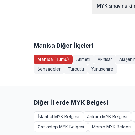
Emlak Danışmanı (Se
MYK sınavına kiml
(Seviye 3), Servis 
(İşaretçi), Köprül
MYK sınavına 18 yaş
akreditasyonludur.
yeterliliklerde ek 
isteyenler +90 232 
Manisa Diğer İlçeleri
Manisa (Tümü)
Ahmetli
Akhisar
Alaşehir
Şehzadeler
Turgutlu
Yunusemre
Diğer İllerde MYK Belgesi
İstanbul MYK Belgesi
Ankara MYK Belgesi
Gaziantep MYK Belgesi
Mersin MYK Belgesi