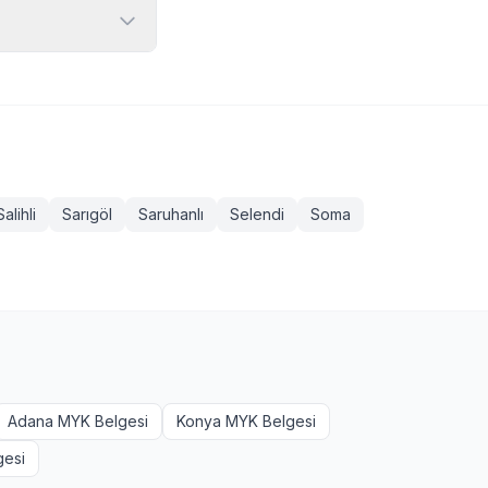
sikletli Kurye
eratörü, Sapancı
onaylı ve TÜRKAK
 girebilir. Bazı
n başvurmak
Salihli
Sarıgöl
Saruhanlı
Selendi
Soma
Adana MYK Belgesi
Konya MYK Belgesi
gesi