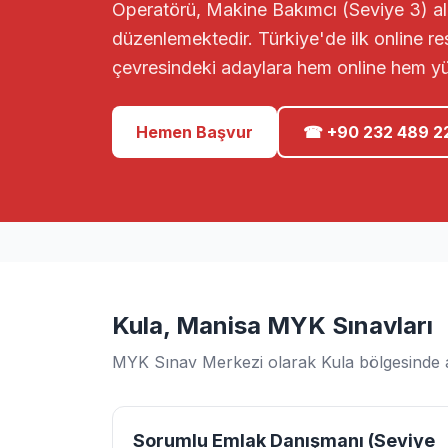
Operatörü, Makine Bakımcı (Seviye 3) ala
düzenlemektedir. Türkiye'de ilk online r
çevresindeki adaylara hem online hem y
Hemen Başvur
☎ +90 232 489 2
Kula, Manisa MYK Sınavları
MYK Sınav Merkezi olarak Kula bölgesinde aş
Sorumlu Emlak Danışmanı (Seviye