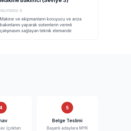
Makine Bakımcı (Seviye 3)
10UY0002-3
Makine ve ekipmanların koruyucu ve arıza
bakımlarını yaparak sistemlerin verimli
çalışmasını sağlayan teknik elemandır.
4
5
nav
Belge Teslimi
nav (çoktan
Başarılı adaylara MYK