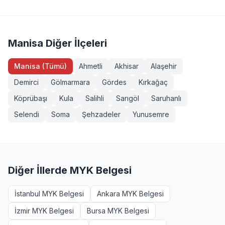
Servis Aracı Şoförü (Seviye 3), Endüstriyel Taşımacı
sahibi veya eğitim almış herkes girebilir. Bazı
(Seviye 3), Forklift Operatörü, Sapancı (İşaretçi), Köprülü
yeterliliklerde ek şartlar (diploma, iş deneyimi vb.)
Vinç Operatörü, Makine Bakımcı (Seviye 3). Tüm
aranabilir. Turgutlu, Manisa bölgesinden başvurmak
sınavlarımız MYK onaylı ve TÜRKAK akreditasyonludur.
isteyenler +90 232 489 22 27 numarasından detaylı bilgi
Manisa Diğer İlçeleri
alabilir.
Manisa (Tümü)
Ahmetli
Akhisar
Alaşehir
Demirci
Gölmarmara
Gördes
Kırkağaç
Köprübaşı
Kula
Salihli
Sarıgöl
Saruhanlı
Selendi
Soma
Şehzadeler
Yunusemre
Diğer İllerde MYK Belgesi
İstanbul MYK Belgesi
Ankara MYK Belgesi
İzmir MYK Belgesi
Bursa MYK Belgesi