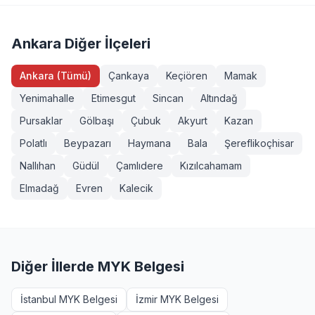
(Seviye 3), Forklift Operatörü, Sapancı (İşaretçi), Köprülü
yeterliliklerde ek şartlar (diploma, iş deneyimi vb.)
Vinç Operatörü, Makine Bakımcı (Seviye 3). Tüm
aranabilir. Ayaş, Ankara bölgesinden başvurmak
sınavlarımız MYK onaylı ve TÜRKAK akreditasyonludur.
isteyenler +90 232 489 22 27 numarasından detaylı bilgi
Ankara Diğer İlçeleri
alabilir.
Ankara (Tümü)
Çankaya
Keçiören
Mamak
Yenimahalle
Etimesgut
Sincan
Altındağ
Pursaklar
Gölbaşı
Çubuk
Akyurt
Kazan
Polatlı
Beypazarı
Haymana
Bala
Şereflikoçhisar
Nallıhan
Güdül
Çamlıdere
Kızılcahamam
Elmadağ
Evren
Kalecik
Diğer İllerde MYK Belgesi
İstanbul MYK Belgesi
İzmir MYK Belgesi