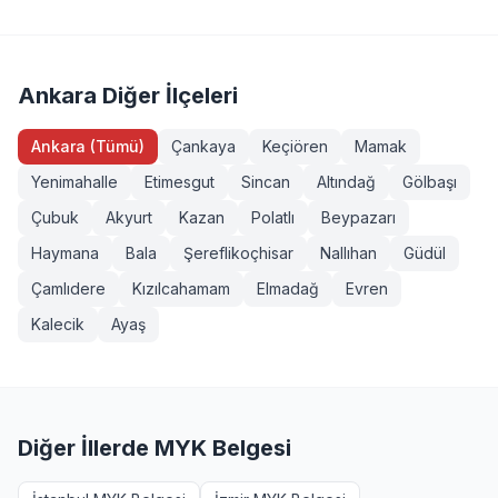
Servis Aracı Şoförü (Seviye 3), Endüstriyel Taşımacı
sahibi veya eğitim almış herkes girebilir. Bazı
(Seviye 3), Forklift Operatörü, Sapancı (İşaretçi), Köprülü
yeterliliklerde ek şartlar (diploma, iş deneyimi vb.)
Vinç Operatörü, Makine Bakımcı (Seviye 3). Tüm
aranabilir. Pursaklar, Ankara bölgesinden başvurmak
sınavlarımız MYK onaylı ve TÜRKAK akreditasyonludur.
isteyenler +90 232 489 22 27 numarasından detaylı bilgi
Ankara Diğer İlçeleri
alabilir.
Ankara (Tümü)
Çankaya
Keçiören
Mamak
Yenimahalle
Etimesgut
Sincan
Altındağ
Gölbaşı
Çubuk
Akyurt
Kazan
Polatlı
Beypazarı
Haymana
Bala
Şereflikoçhisar
Nallıhan
Güdül
Çamlıdere
Kızılcahamam
Elmadağ
Evren
Kalecik
Ayaş
Diğer İllerde MYK Belgesi