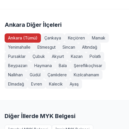
Servis Aracı Şoförü (Seviye 3), Endüstriyel Taşımacı
sahibi veya eğitim almış herkes girebilir. Bazı
(Seviye 3), Forklift Operatörü, Sapancı (İşaretçi), Köprülü
yeterliliklerde ek şartlar (diploma, iş deneyimi vb.)
Vinç Operatörü, Makine Bakımcı (Seviye 3). Tüm
aranabilir. Gölbaşı, Ankara bölgesinden başvurmak
sınavlarımız MYK onaylı ve TÜRKAK akreditasyonludur.
isteyenler +90 232 489 22 27 numarasından detaylı bilgi
Ankara Diğer İlçeleri
alabilir.
Ankara (Tümü)
Çankaya
Keçiören
Mamak
Yenimahalle
Etimesgut
Sincan
Altındağ
Pursaklar
Çubuk
Akyurt
Kazan
Polatlı
Beypazarı
Haymana
Bala
Şereflikoçhisar
Nallıhan
Güdül
Çamlıdere
Kızılcahamam
Elmadağ
Evren
Kalecik
Ayaş
Diğer İllerde MYK Belgesi