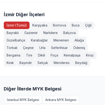
(Seviye 3), Forklift Operatörü, Sapancı (İşaretçi), Köprülü
yeterliliklerde ek şartlar (diploma, iş deneyimi vb.)
Vinç Operatörü, Makine Bakımcı (Seviye 3). Tüm
aranabilir. Konak, İzmir bölgesinden başvurmak isteyenler
sınavlarımız MYK onaylı ve TÜRKAK akreditasyonludur.
+90 232 489 22 27 numarasından detaylı bilgi alabilir.
İzmir Diğer İlçeleri
İzmir (Tümü)
Karşıyaka
Bornova
Buca
Çiğli
Bayraklı
Gaziemir
Narlıdere
Balçova
Güzelbahçe
Karabağlar
Menemen
Aliağa
Torbalı
Çeşme
Urla
Seferihisar
Ödemiş
Bergama
Tire
Dikili
Foça
Kemalpaşa
Kiraz
Kınık
Bayındır
Selçuk
Menderes
Beydağ
Diğer İllerde MYK Belgesi
İstanbul MYK Belgesi
Ankara MYK Belgesi