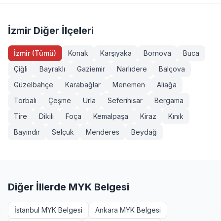
(Seviye 3), Forklift Operatörü, Sapancı (İşaretçi), Köprülü
yeterliliklerde ek şartlar (diploma, iş deneyimi vb.)
Vinç Operatörü, Makine Bakımcı (Seviye 3). Tüm
aranabilir. Ödemiş, İzmir bölgesinden başvurmak
sınavlarımız MYK onaylı ve TÜRKAK akreditasyonludur.
isteyenler +90 232 489 22 27 numarasından detaylı bilgi
İzmir Diğer İlçeleri
alabilir.
İzmir (Tümü)
Konak
Karşıyaka
Bornova
Buca
Çiğli
Bayraklı
Gaziemir
Narlıdere
Balçova
Güzelbahçe
Karabağlar
Menemen
Aliağa
Torbalı
Çeşme
Urla
Seferihisar
Bergama
Tire
Dikili
Foça
Kemalpaşa
Kiraz
Kınık
Bayındır
Selçuk
Menderes
Beydağ
Diğer İllerde MYK Belgesi
İstanbul MYK Belgesi
Ankara MYK Belgesi