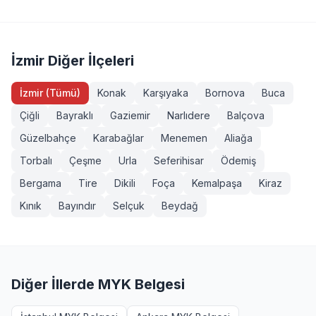
Servis Aracı Şoförü (Seviye 3), Endüstriyel Taşımacı
sahibi veya eğitim almış herkes girebilir. Bazı
(Seviye 3), Forklift Operatörü, Sapancı (İşaretçi), Köprülü
yeterliliklerde ek şartlar (diploma, iş deneyimi vb.)
Vinç Operatörü, Makine Bakımcı (Seviye 3). Tüm
aranabilir. Menderes, İzmir bölgesinden başvurmak
sınavlarımız MYK onaylı ve TÜRKAK akreditasyonludur.
isteyenler +90 232 489 22 27 numarasından detaylı bilgi
İzmir Diğer İlçeleri
alabilir.
İzmir (Tümü)
Konak
Karşıyaka
Bornova
Buca
Çiğli
Bayraklı
Gaziemir
Narlıdere
Balçova
Güzelbahçe
Karabağlar
Menemen
Aliağa
Torbalı
Çeşme
Urla
Seferihisar
Ödemiş
Bergama
Tire
Dikili
Foça
Kemalpaşa
Kiraz
Kınık
Bayındır
Selçuk
Beydağ
Diğer İllerde MYK Belgesi